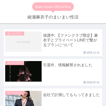
Maiko Ayase Official Blog
綾瀬麻衣子のまいまい性活
日々のブログ
保護中: 【ファンクラブ限定】麻
衣子とプライベートLINEで繋が
るプランについて
2025.11.12
日々のブログ
引退作、情報解禁されました
2025.07.22
日々のブログ
会社で計測してもらってきました