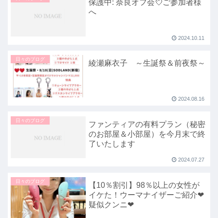
保護中: 奈良オフ会💘ご参加者様
へ
2024.10.11
日々のブログ
綾瀬麻衣子 ～生誕祭＆前夜祭～
2024.08.16
日々のブログ
ファンティアの有料プラン（秘密
のお部屋＆小部屋）を今月末で終
了いたします
2024.07.27
日々のブログ
【10％割引】98％以上の女性が
イケた！ウーマナイザーご紹介❤
疑似クンニ❤