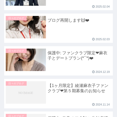
2025.02.04
日々のブログ
ブログ再開します🙌❤️
2025.02.03
日々のブログ
保護中: ファンクラブ限定❤麻衣
子とデートプラン(*´`*)❤️
2024.12.19
日々のブログ
【1ヶ月限定】綾瀬麻衣子ファン
クラブ❤第５期募集のお知らせ
2024.11.14
日々のブログ